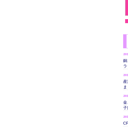
20
銅
ラ
20
産
ま
20
金
子
20
C