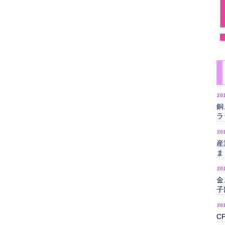
20
銅
ラ
20
産
ま
20
金
子
20
C