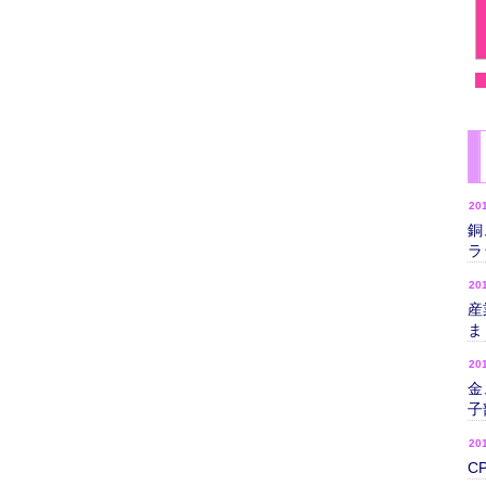
20
銅
ラ
20
産
ま
20
金
子
20
C